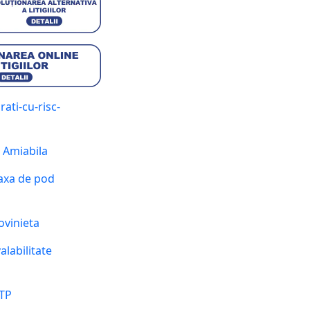
ati-cu-risc-
 Amiabila
xa de pod
vinieta
alabilitate
ITP