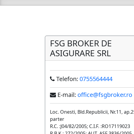
FSG BROKER DE
ASIGURARE SRL
Telefon:
0755564444
E-mail:
office@fsgbroker.ro
Loc. Onesti, Bld.Republicii, Nr.11, ap.2
parter
R.C. :J04/82/2005; C.I.F. :RO17119023
R.B.K.: 272/2005; AUT. ASF 3836/2005