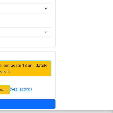
te, am peste 18 ani, datele
ererii.
(vezi acord)
nal.