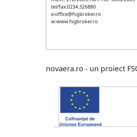
tel/fax:0234.326880
e:office@fsgbroker.ro
w:www.fsgbroker.ro
novaera.ro - un proiect FS