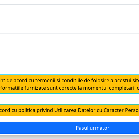
unt de acord cu termenii si conditiile de folosire a acestui si
informatiile furnizate sunt corecte la momentul completarii c
cord cu politica privind Utilizarea Datelor cu Caracter Perso
Pasul urmator