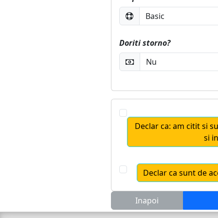
Doriti storno?
Declar ca: am citit si s
si 
Declar ca sunt de ac
Inapoi