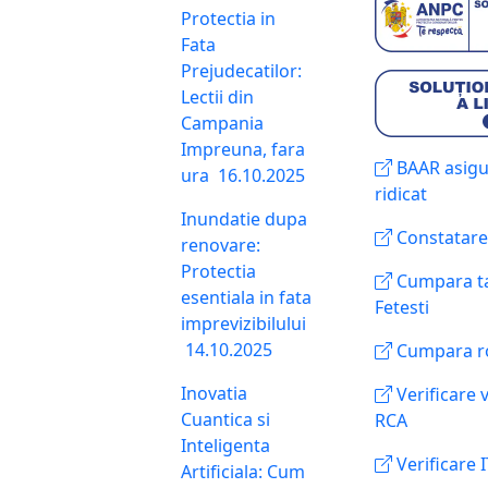
Protectia in
Fata
Prejudecatilor:
Lectii din
Campania
Impreuna, fara
BAAR asigur
ura
16.10.2025
ridicat
Inundatie dupa
Constatare
renovare:
Protectia
Cumpara ta
esentiala in fata
Fetesti
imprevizibilului
14.10.2025
Cumpara ro
Inovatia
Verificare v
Cuantica si
RCA
Inteligenta
Verificare 
Artificiala: Cum