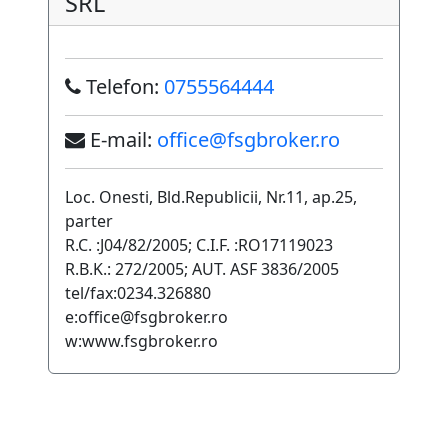
SRL
Telefon:
0755564444
E-mail:
office@fsgbroker.ro
Loc. Onesti, Bld.Republicii, Nr.11, ap.25,
parter
R.C. :J04/82/2005; C.I.F. :RO17119023
R.B.K.: 272/2005; AUT. ASF 3836/2005
tel/fax:0234.326880
e:office@fsgbroker.ro
w:www.fsgbroker.ro