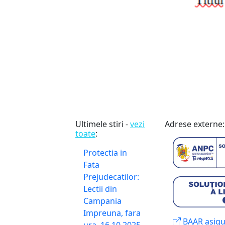
Ultimele stiri -
vezi
Adrese externe:
toate
:
Protectia in
Fata
Prejudecatilor:
Lectii din
Campania
Impreuna, fara
BAAR asigur
ura
16.10.2025