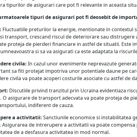
tipurilor de asigurari care pot fi relevante in aceasta sit
rmatoarele tipuri de asigurari pot fi deosebit de import
:
Fluctuatiile preturilor la energie, mentionate in contextul s
 si transport, crescand riscul de deteriorare sau distrugere 
e proteja de pierderi financiare in astfel de situatii. Este i
umneavoastra si sa va asigurati ca este adaptata la riscurile
ere civila:
In cazul unor evenimente neprevazute generate 
tant sa fiti protejat impotriva unor potentiale daune pe care
re civila va poate acoperi costurile asociate cu astfel de d
ort:
Discutiile privind tranzitul prin Ucraina evidentiaza risc
. O asigurare de transport adecvata va poate proteja de pier
ansportului, indiferent de cauza.
ere a activitatii:
Sanctiunile economice si instabilitatea g
. Asigurarea de intrerupere a activitatii va poate compensa 
litatea de a desfasura activitatea in mod normal.