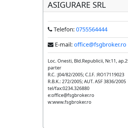
ASIGURARE SRL
Telefon:
0755564444
E-mail:
office@fsgbroker.ro
Loc. Onesti, Bld.Republicii, Nr.11, ap.2
parter
R.C. :J04/82/2005; C.I.F. :RO17119023
R.B.K.: 272/2005; AUT. ASF 3836/2005
tel/fax:0234.326880
e:office@fsgbroker.ro
w:www.fsgbroker.ro