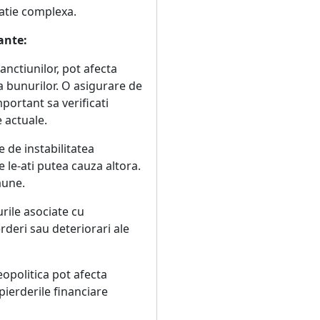
uatie complexa.
ante:
anctiunilor, pot afecta
a bunurilor. O asigurare de
mportant sa verificati
 actuale.
de instabilitatea
 le-ati putea cauza altora.
aune.
urile asociate cu
deri sau deteriorari ale
eopolitica pot afecta
pierderile financiare