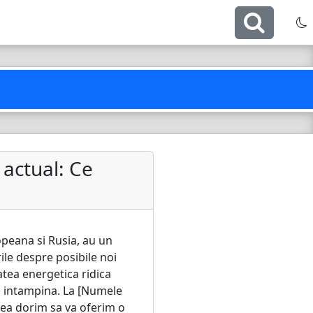
 actual: Ce
opeana si Rusia, au un
rile despre posibile noi
tatea energetica ridica
em intampina. La [Numele
eea dorim sa va oferim o