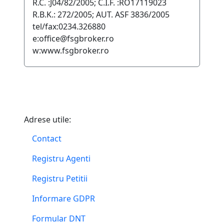
R.C. :J04/82/2005; C.I.F. :RO17119023
R.B.K.: 272/2005; AUT. ASF 3836/2005
tel/fax:0234.326880
e:office@fsgbroker.ro
w:www.fsgbroker.ro
Adrese utile:
Contact
Registru Agenti
Registru Petitii
Informare GDPR
Formular DNT