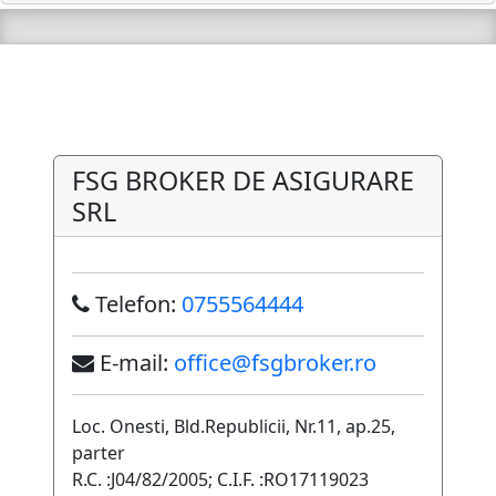
FSG BROKER DE ASIGURARE
SRL
Telefon:
0755564444
E-mail:
office@fsgbroker.ro
Loc. Onesti, Bld.Republicii, Nr.11, ap.25,
parter
R.C. :J04/82/2005; C.I.F. :RO17119023