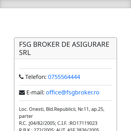
FSG BROKER DE ASIGURARE
SRL
Telefon:
0755564444
E-mail:
office@fsgbroker.ro
Loc. Onesti, Bld.Republicii, Nr.11, ap.25,
parter
R.C. :J04/82/2005; C.I.F. :RO17119023
R.B.K.: 272/2005; AUT. ASF 3836/2005