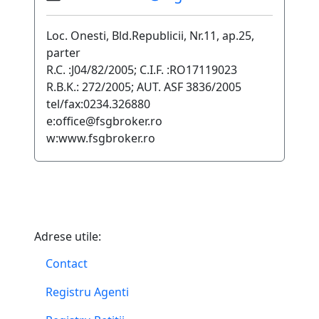
Loc. Onesti, Bld.Republicii, Nr.11, ap.25,
parter
R.C. :J04/82/2005; C.I.F. :RO17119023
R.B.K.: 272/2005; AUT. ASF 3836/2005
tel/fax:0234.326880
e:office@fsgbroker.ro
w:www.fsgbroker.ro
Adrese utile:
Contact
Registru Agenti